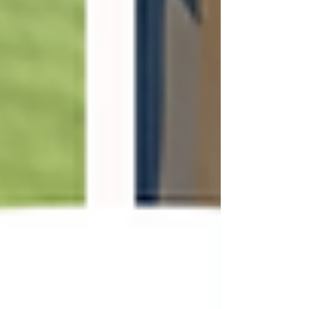
(土) 7：00～10：00 ※雨天開催予定 ◆場所：ナミエ
シンカ（ふれあいセンターなみえ 人工芝エリア（げん
きパーク向かい）） ◆出店者：町内農業生産者（野
菜・生花）、菓子店、服飾雑貨、and more！（次回案
内にて公開） ナミエシンカの公式SNSもフォローをお
願いします！ 【Instagram】
https://www.instagram.com/namieshinka_official/
【LINE】 https://lin.ee/y0tZ38H 【TikTok】
https://ww