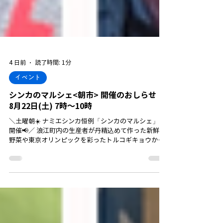
4 日前
読了時間: 1分
イベント
シンカのマルシェ<朝市> 開催のおしらせ｜
8月22日(土) 7時～10時
＼土曜朝☀️ ナミエシンカ恒例「シンカのマルシェ」を
開催📢／ 浪江町内の生産者が丹精込めて作った新鮮な
野菜や東京オリンピックを彩ったトルコギキョウか
ら、"ランドビルズファーム"のサムライガーリッ
ク、“ひなた工房”さんの素敵なアパレル雑貨、などな
ど、浪江町内のみならず、近隣エリアの事業者さんの
商品やサービスがナミエシンカに集まります👍
8/22(土) シンカのマルシェ朝市、まずは、スケジュー
ルに登録ください❗ 👇イベント詳細👇 ◆日時：8月22日