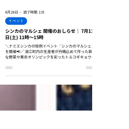
6月26日
読了時間: 1分
イベント
シンカのマルシェ 開催のおしらせ｜ 7月11
日(土) 11時～15時
＼ナミエシンカの恒例イベント「シンカのマルシェ」
を開催📢／ 浪江町内の生産者が丹精込めて作った新鮮
な野菜や東京オリンピックを彩ったトルコギキョウか
ら、"ランドビルズファーム"のサムライガーリッ
ク、“ひなた工房”さんの素敵なアパレル雑貨、などな
ど、浪江町内のみならず、近隣エリアの事業者さんの
商品やサービスがナミエシンカに集まります👍 ぜひ
お近くの方もお誘いの上、ナミエシンカにお立ち寄り
ください❗ 皆さまのお越しをお待ちしております✨ 👇イ
ベント詳細👇 ◆日時：7月11日(土) 11：00～15：00
※雨天開催予定 ◆場所：ナミエシンカ（ふれあいセン