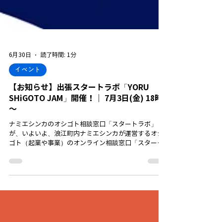
6月30日
読了時間: 1分
イベント
【お知らせ】出張スタートラボ「YORU
SHiGOTO JAM」開催！｜ 7月3日(金) 18時
～
ナミエシンカのオシゴト相談窓口「スタートラボ」
が、いよいよ、浪江町内ナミエシンカが運営するオシ
ゴト（起業や事業）のオンライン相談窓口「スタート
ラボ」が、浪江町内に出張っていく「出張スタートラ
ボ」が、いよいよ、スタートします！ 今回の出張スタ
ートラボは「YORU SHiGOTO JAM」と題し、オシゴト
に関する悩みや課題を持つ人と、アドバイスをする人
が集まり、みんなでアイデアを出し合い、明日のアク