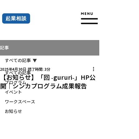
起業相談
記事
すべての記事
2025年4月30日
読了時間: 3分
すべての記事
【お知らせ】「回 -gururi-」HP公
プログラム
開｜シンカプログラム成果報告
イベント
ワークスペース
お知らせ