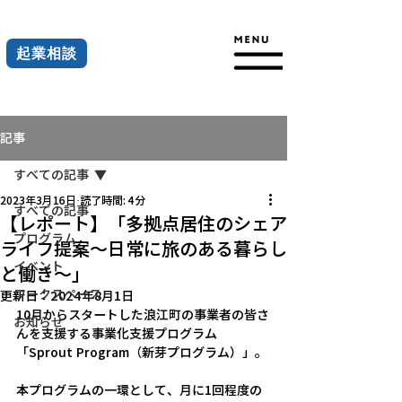
起業相談
記事
すべての記事
2023年3月16日
読了時間: 4分
すべての記事
【レポート】「多拠点居住のシェア
プログラム
ライフ提案～日常に旅のある暮らし
イベント
と働き～」
ワークスペース
更新日：
2024年8月1日
10月からスタートした浪江町の事業者の皆さ
お知らせ
んを支援する事業化支援プログラム
「Sprout Program（新芽プログラム）」。
本プログラムの一環として、月に1回程度の