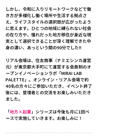
しかし、令和に入りリモートワークなどで働
き方が多様化し働く場所や生活する拠点さ
え、ライフスタイルの選択肢が広がったよう
に思えます。ひとつの地域に縛られない社会
の在り方や、憧れだった地方移住が身近な現
実として選択できることが深く理解できた中
身の濃い、あっという間の90分でした!!
リアル会場は、住友商事（ナミエシンカ運営
元）が東京都大手町にて運営する会員制のオ
ープンイノベーションラボ「MIRAI LAB 
PALETTE」。オンライン・リアル会場で約
40名の方々にご参加いただき、イベント終了
後には、登壇者との交流をお楽しみいただき
ました。
「
地方×起業
」シリーズは今後も月に1回ペ
ースで実施していきます。お楽しみに！