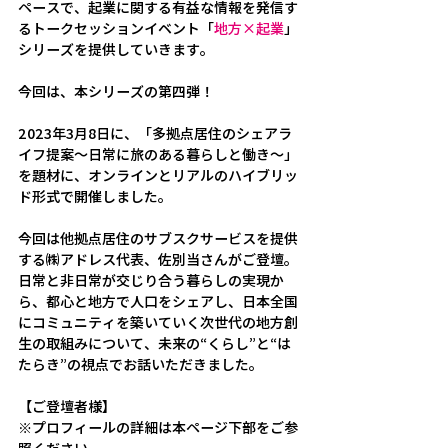
ペースで、起業に関する有益な情報を発信す
るトークセッションイベント「
地方×起業
」
シリーズを提供していきます。
今回は、本シリーズの第四弾！
2023年3月8日に、「多拠点居住のシェアラ
イフ提案～日常に旅のある暮らしと働き～」
を題材に、オンラインとリアルのハイブリッ
ド形式で開催しました。
今回は他拠点居住のサブスクサービスを提供
する㈱アドレス代表、佐別当さんがご登壇。
日常と非日常が交じり合う暮らしの実現か
ら、都心と地方で人口をシェアし、日本全国
にコミュニティを築いていく次世代の地方創
生の取組みについて、未来の“くらし”と“は
たらき”の視点でお話いただきました。
【ご登壇者様】
※プロフィールの詳細は本ページ下部をご参