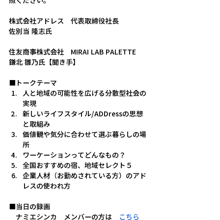
照ください。
株式会社アドレス　代表取締役社長
佐別当 隆志氏
住友商事株式会社　MIRAI LAB PALETTE
鎌北 雛乃氏【聞き手】
■トークテーマ
人と地域の可能性を広げる分散型社会の
実現
新しいライフスタイル/ADDressの思想
と取組み
価値観や気分に合わせて選ぶ暮らしの場
所
ワーケーションってどんなもの？
全国おすすめの宿、地域セレクト５
企業人材（お勤めされている方）のアド
レスの使われ方
■当日の録画
　ナミエシンカ　メンバーの方は　
こちら