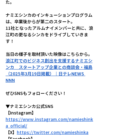
た。
ナミエシンカのインキューションプログラム
は、卒業後からが第二のスタート。
11社となったアルムナイメンバーと共に、浪
江町の更なるシンカをドライブしていきま
す！
当日の様子を取材頂いた映像はこちらから。
浪江町でのビジネス創出を支援するナミエシ
ンカ　スタートアップ企業との商談会・福島
（2025年3月19日掲載）｜日テレNEWS 
NNN
ぜひSNSもフォローください！
▼ナミエシンカ公式SNS
【Instagram】
https://www.instagram.com/namieshink
a_official/
【X】
https://twitter.com/namieshinka
【Facebook】