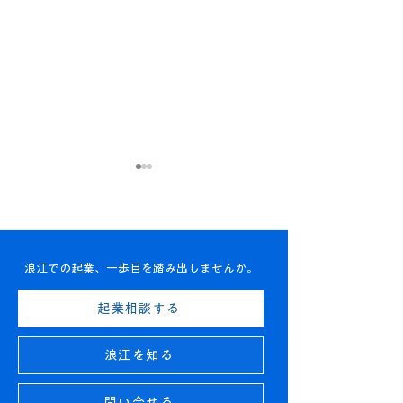
浪江での起業、一歩目を踏み出しませんか。
【お知らせ】「アクセラ
【お知らせ】「
起業相談する
レータープログラム 26年
レータープログ
上期」募集開始しまし
集開始しました
浪江を知る
た！
問い合せる