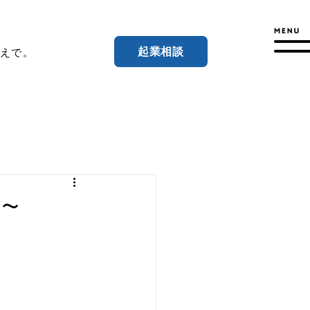
起業相談
えで。
～