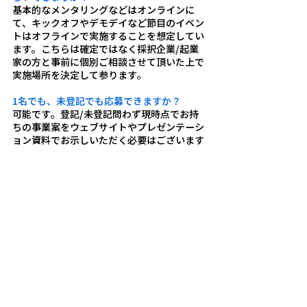
基本的なメンタリングなどはオンラインに
て、キックオフやデモデイなど節目のイベン
トはオフラインで実施することを想定してい
ます。こちらは確定ではなく採択企業/起業
家の方と事前に個別ご相談させて頂いた上で
実施場所を決定して参ります。
1名でも、未登記でも応募できますか？
可能です。登記/未登記問わず現時点でお持
ちの事業案をウェブサイトやプレゼンテーシ
ョン資料でお示しいただく必要はございます
ので資料をご準備ください。
技術内容などは採択時に公開されますか？
採択時の一般公開情報について各採択企業/
起業家の方と個別相談の上、情報粒度を決定
させていただきますのでご安心ください。
選考結果はどのように通知されますか？
ご登録いただいたメールアドレス宛てにご連
絡差し上げます。ご返答がないなど受理確認
ができない場合はお電話など別の方法でご連
絡を差し上げることもございますのでご留意