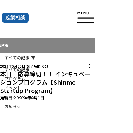
起業相談
記事
すべての記事
2023年6月30日
読了時間: 6分
すべての記事
本日 応募締切！！ インキュベー
プログラム
ションプログラム【Shinme
イベント
Startup Program】
ワークスペース
更新日：
2024年8月1日
お知らせ