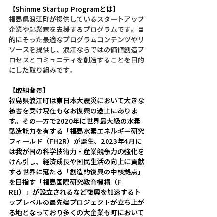
【Shinme Startup Programとは】
福島県浪江町が提供しているスタートアップ
企業や起業家を支援するプログラムです。目
的にそった最適なプログラムコンテンツやリ
ソースを提供し、浪江ならではの価値創造プ
ロセスとコミュニティを創造することを目的
にした取り組みです。
【取組背景】
福島県浪江町は東日本大震災において大きな
被害を受け現在もなお復興の途上にありま
す。その一方で2020年に世界最大級の水素
製造能力を有する「福島水素エネルギー研究
フィールド（FH2R）が誕生、2023年4月に
は我が国の科学技術力・産業競争力の強化を
けん引し、経済成長や国民生活の向上に貢献
する世界に冠たる「創造的復興の中核拠点」
を目指す「福島国際研究教育機構（F-
REI）」が設立されるなど復興を加速するト
ップレベルの最先端プロジェクトが立ち上が
る地となっており多くの大企業も町において