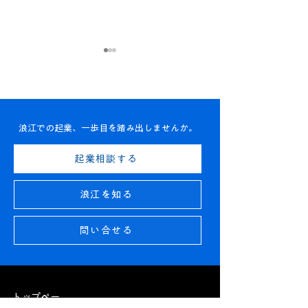
浪江での起業、一歩目を踏み出しませんか。
シンカのマルシェ<朝市>
【お知らせ】出
起業相談する
開催のおしらせ｜ 8月22
トラボ「YORU S
日(土) 7時～10時
JAM」開催！｜ 
浪江を知る
(金) 18時～
問い合せる
トップペー