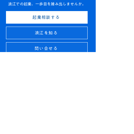
浪江での起業、一歩目を踏み出しませんか。
起業相談する
浪江を知る
問い合せる
トップページ
​なぜ、なみえで。
​コミュニティ
ワークスペース
イベント