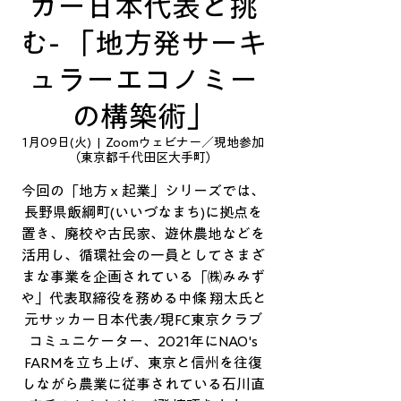
カー日本代表と挑
む- 「地方発サーキ
ュラーエコノミー
の構築術」
1月09日(火)
  |  
Zoomウェビナー／現地参加
（東京都千代田区大手町）
今回の「地方ｘ起業」シリーズでは、
長野県飯綱町(いいづなまち)に拠点を
置き、廃校や古民家、遊休農地などを
活用し、循環社会の一員としてさまざ
まな事業を企画されている「㈱みみず
や」代表取締役を務める中條 翔太氏と
元サッカー日本代表/現FC東京クラブ
コミュニケーター、2021年にNAO's
FARMを立ち上げ、東京と信州を往復
しながら農業に従事されている石川直