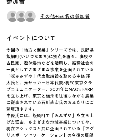
参加者
その他+53 名の参加者
イベントについて
今回の「地方ｘ起業」シリーズでは、長野県
飯綱町(いいづなまち)に拠点を置き、廃校や
古民家、遊休農地などを活用し、循環社会の
一員としてさまざまな事業を企画されている
「㈱みみずや」代表取締役を務める中條 翔
太氏と、元サッカー日本代表/現FC東京クラ
ブコミュニケーター、2021年にNAO's FARM
を立ち上げ、東京と信州を往復しながら農業
に従事されている石川直宏氏のおふたりにご
登壇頂きます。
中條氏には、飯綱町で「みみずや」を立ち上
げた理由、さまざまな地域事業についてや、
現在アシックスと共に企画されている「アグ
リスポーツ™ワーケーション」の今後の展望