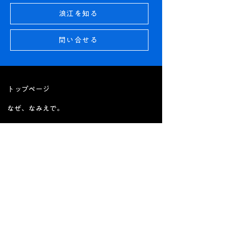
浪江を知る
問い合せる
トップページ
​なぜ、なみえで。
​コミュニティ
ワークスペース
イベント
プログラム
- スタートラボ (起業/事業相談)
- アクセラレータープログラム