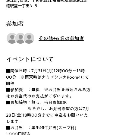
浪江町, 日本、〒979-1521 福島県双葉郡浪江町
権現堂一丁田3−８
参加者
その他+6 名の参加者
イベントについて
■開催日時：7月31日(月)12時00分～13時
00分　※雨天時はナミエシンカRoom4にて
開催
■参加費　：無料　※お弁当を申込される方
はお弁当代のお支払がございます。
■参加締切：無し。当日参加OK
                        ※ただし、お弁当希望の方は7月
28日(金)18時00分までに申込をお願いいた
します。
■お弁当　：黒毛和牛弁当(スープ付)　
1,000円税込