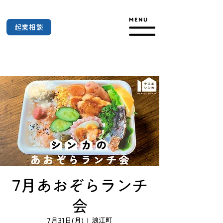
起業相談
7月あおぞらランチ
会
7月31日(月)
  |  
浪江町