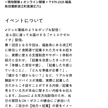
< 現地開催 x オンライン開催 > 〒979-1525 福島
県双葉郡浪江町高瀬丈六1
イベントについて
✔テレビ番組のようなポップな配信！
 全４回に渡ってお届けする「ナミエでゼロ
イチ」配信。
第１回目となる今回は、福島県にある浪江町
に移住して食関連で起業された方々をお招き
し、実際に使える支援制度やサポート体制の
紹介と合わせ、「起業を決意したきっかけ」
や「体験した苦労や壁」、「起業した今感じ
ていること」、「どんな準備が必要？」、
「儲かる？儲からない？」など、リアルな体
験談やアドバイスが満載。実際に起業した
方だからこそ話すことができる内容／起業を
考えている方が本当に聞きたい内容をお伝え
します。Zoomによる双方向配信のため、当
日の質問もOK！ぜひこの機会にご参加いた
だき、ご自分の【地方×起業】の姿をイメー