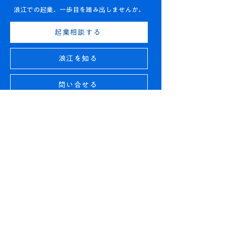
浪江での起業、一歩目を踏み出しませんか。
起業相談する
浪江を知る
問い合せる
トップページ
​なぜ、なみえで。
​コミュニティ
ワークスペース
イベント