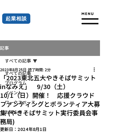
起業相談
記事
すべての記事
2023年8月25日
読了時間: 2分
すべての記事
「2023東北五大やきそばサミット
プログラム
inなみえ」 9/30（土）
イベント
10/1（日）開催！ 応援クラウド
ワークスペース
ファンディングとボランティア大募
集 (やきそばサミット実行委員会事
お知らせ
務局)
更新日：
2024年8月1日