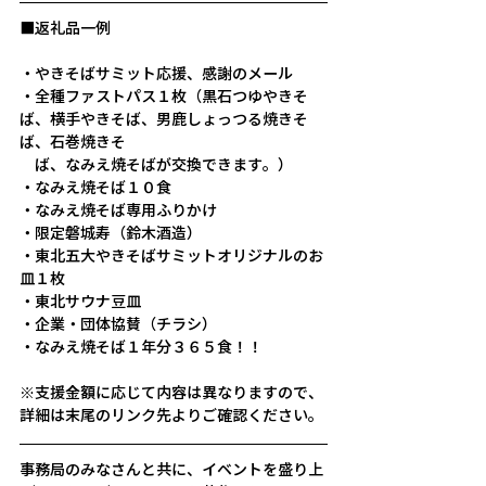
■返礼品一例　
・やきそばサミット応援、感謝のメール
・全種ファストパス１枚（黒石つゆやきそ
ば、横手やきそば、男鹿しょっつる焼きそ
ば、石巻焼きそ
　ば、なみえ焼そばが交換できます。）
・なみえ焼そば１０食
・なみえ焼そば専用ふりかけ
・限定磐城寿（鈴木酒造）
・東北五大やきそばサミットオリジナルのお
皿１枚
・東北サウナ豆皿
・企業・団体協賛（チラシ）
・なみえ焼そば１年分３６５食！！
※支援金額に応じて内容は異なりますので、
詳細は末尾のリンク先よりご確認ください。
事務局のみなさんと共に、イベントを盛り上