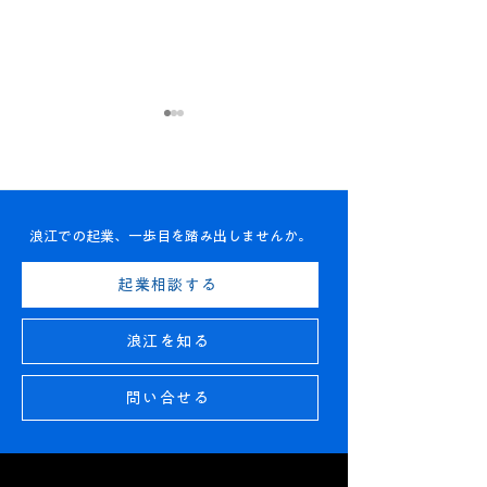
浪江での起業、一歩目を踏み出しませんか。
【お知らせ】ナミエシン
【YouTube】
起業相談する
カメンバー（登録会員）
ゼロイチ」第9
が1,000人になりました
ロに民謡…浪江
浪江を知る
楽しむ1日』
問い合せる