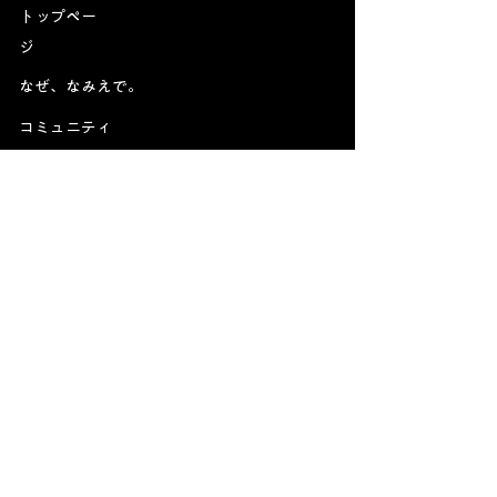
トップペー
ジ
なぜ、なみえで。
​コミュニティ
プログラム
- スタートラボ (起業/事業相談)
- アクセラレータープログラム
- スタートアップカレッジ
- ワークスペース
- イベント
お知らせ
お問い合わせ
利用共通規約