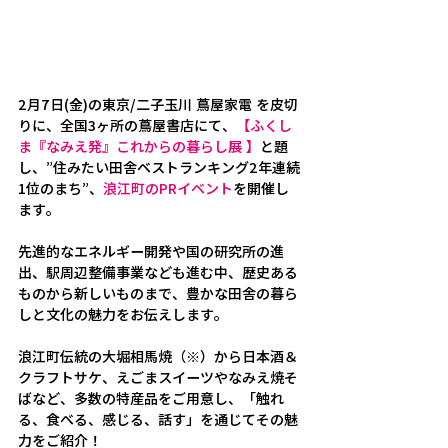
2月7日(金)の東京/二子玉川 蔦屋家電 を皮切
りに、全国3ヶ所の蔦屋書店にて、
【ふくし
ま『なみえ発』これからの暮らし展 】
と題
し、”住みたい田舎ベストランキング2年連続
1位のまち”、
浪江町のPRイベント
を開催し
ます。
先進的なエネルギー開発や国の研究所の進
出、駅周辺整備事業なども進む中、歴史ある
ものから新しいものまで、
豊かな田舎の暮ら
しと文化の魅力を
お伝えします。
浪江町伝統の大堀相馬焼（※）から日本酒＆
クラフトサケ、えごまスイーツやなみえ焼そ
ばなど、多数の特産品をご用意し、「触れ
る、食べる、感じる、話す」を通じてその魅
力をご紹介！