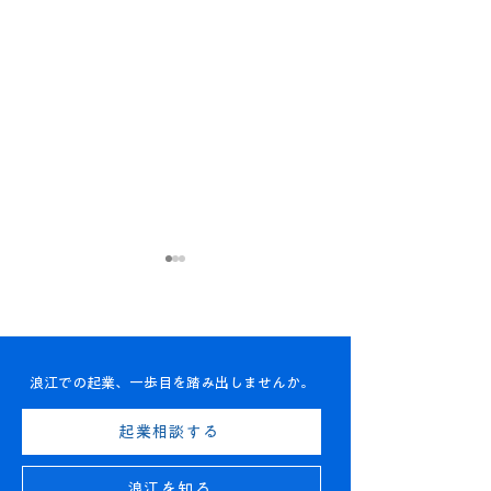
浪江での起業、一歩目を踏み出しませんか。
【お知らせ】ナミエシン
【YouTube】
起業相談する
カメンバー（登録会員）
ゼロイチ」第9
浪江を知る