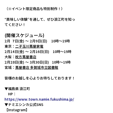
（※イベント限定商品も特別制作！）
“美味しい体験”を通して、ぜひ浪江町を知っ
てください！
(開催スケジュール)
2月  7日(金) ～ 2月9日(日)    10時～19時　
東京：
二子玉川蔦屋家電
2月14日(金) ～ 2月16日(日)　10時～19時　
大阪：
枚方蔦屋書店
2月28日(金) ～ 3月30日(日)   10時～19時　
宮城：
蔦屋書店 多賀城市立図書館
皆様のお越しを心よりお待ちしております！
▼福島県
 浪江町
　HP：
https://www.town.namie.fukushima.jp/
▼ナミエシンカ公式SNS
【Instagram】