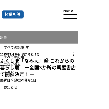
起業相談
記事
すべての記事
2025年1月30日
読了時間: 1分
すべての記事
ふくしま『なみえ』発 これからの
プログラム
暮らし展 ー全国3か所の蔦屋書店
イベント
で開催決定！ー
ワークスペース
更新日：
2025年2月1日
お知らせ