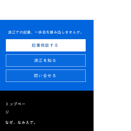
浪江での起業、一歩目を踏み出しませんか。
【お知らせ】ナミエシン
【YouTube】
起業相談する
カメンバー（登録会員）
ゼロイチ」第9
が1,000人になりました
ロに民謡…浪江
浪江を知る
楽しむ1日』
問い合せる
トップペー
ジ
なぜ、なみえで。