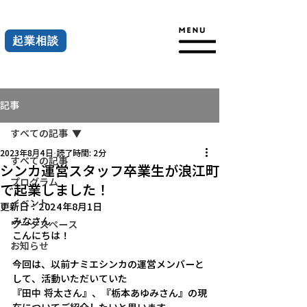
起業相談
記事
すべての記事
2023年8月4日
読了時間: 2分
すべての記事
シンカ運営スタッフ卒業生が浪江町
プログラム
で起業しました！
イベント
更新日：
2024年8月1日
みなさん
ワークスペース
こんにちは！
お知らせ
今回は、以前ナミエシンカの運営メンバーと
して、活動いただいていた
『田中 将太さん』、『栃本あゆみさん』の現