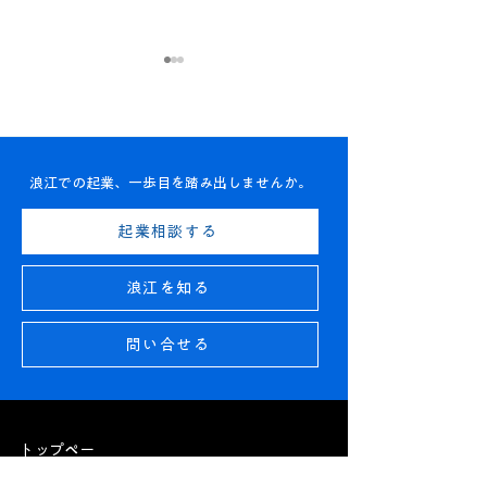
浪江での起業、一歩目を踏み出しませんか。
シンカのマルシェ<朝市>
【お知らせ】出
起業相談する
開催のおしらせ｜ 8月22
トラボ「YORU S
日(土) 7時～10時
JAM」開催！｜ 
浪江を知る
(金) 18時～
問い合せる
トップペー
ジ