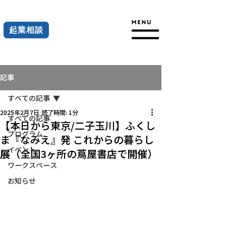
起業相談
記事
すべての記事
2025年2月7日
読了時間: 1分
すべての記事
【本日から東京/二子玉川】ふくし
プログラム
ま『なみえ』発 これからの暮らし
イベント
展（全国3ヶ所の蔦屋書店で開催）
ワークスペース
お知らせ