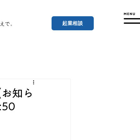
起業相談
えで。
【お知ら
50