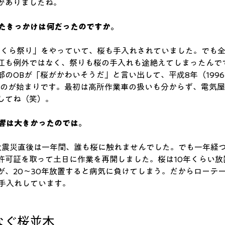
がありましたね。 
たきっかけは何だったのですか。
「さくら祭り」をやっていて、桜も手入れされていました。でも
江も例外ではなく、祭りも桜の手入れも途絶えてしまったんで
のOBが「桜がかわいそうだ」と言い出して、平成8年（1996
たのが始まりです。最初は高所作業車の扱いも分からず、電気
してね（笑）。 
響は大きかったのでは。
日本大震災直後は一年間、誰も桜に触れませんでした。でも一年経
許可証を取って土日に作業を再開しました。桜は10年くらい放
が、20〜30年放置すると病気に負けてしまう。だからローテ
手入れしています。 
ぐ桜並木 