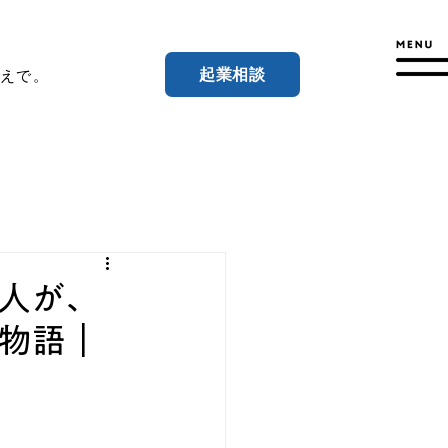
起業相談
えで。
人が、
物語｜