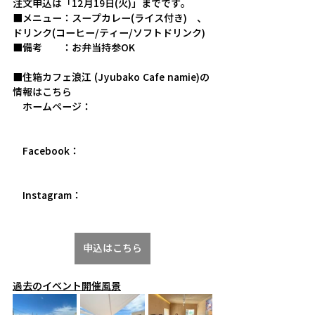
注文申込は「12月19日(火)」までです。
■メニュー：スープカレー(ライス付き)　、
ドリンク(コーヒー/ティー/ソフトドリンク)
■備考　　：お弁当持参OK
■住箱カフェ浪江 (Jyubako Cafe namie)の
情報はこちら
　ホームページ：
https://www.namieshinka.jp/jyubako-
cafe-namie
　Facebook：
https://www.facebook.com/jyubakocaf
enamie/
　Instagram：
https://www.instagram.com/jyubako_ca
fe_namie/
申込はこちら
過去のイベント開催風景