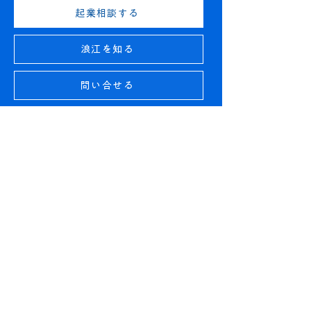
シンカのマルシェ<朝市>
【お知らせ】出
起業相談する
開催のおしらせ｜ 8月22
トラボ「YORU S
日(土) 7時～10時
JAM」開催！｜ 
浪江を知る
(金) 18時～
問い合せる
トップペー
ジ
なぜ、なみえで。
​コミュニティ
プログラム
- スタートラボ (起業/事業相談)
- アクセラレータープログラム