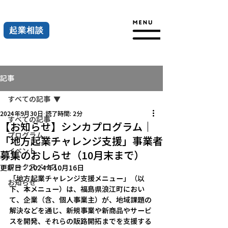
起業相談
記事
すべての記事
2024年9月30日
読了時間: 2分
すべての記事
【お知らせ】シンカプログラム｜
プログラム
「地方起業チャレンジ支援」事業者
イベント
募集のおしらせ（10月末まで）
ワークスペース
更新日：
2024年10月16日
「地方起業チャレンジ支援メニュー」（以
お知らせ
下、本メニュー）は、福島県浪江町におい
て、企業（含、個人事業主）が、地域課題の
解決などを通じ、新規事業や新商品やサービ
スを開発、それらの販路開拓までを支援する