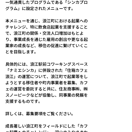
一気通貫したプログラムである「シンカプロ
グラム」に設定されたメニューです。
本メニューを通じ、浪江町における起業への
チャレンジ、特に飲食店起業を支援すること
で、浪江町の関係・交流人口増加はもとよ
り、事業成長を通じた雇用の創出や更なる起
業家の成長など、移住の促進に繋げていくこ
とを目指します。
具体的には、浪江駅前コワーキングスペース
「ナミエシンカ」に併設された「住箱カフェ
浪江」の運営について、浪江町で起業等をし
ようとする移住者や町内事業者を募集、カフ
ェの運営を委託すると共に、住友商事㈱、㈱
スノーピークなどが協働し、同事業の発展を
支援するものです。
詳しくは、募集要項をご覧ください。
成長著しい浪江町をフィールドにした「カフ