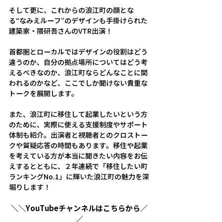
そして更に、これからの浪江町の顔とな
る“なみえルーフ”のデザインも手掛けられた
建築家・隈研吾さんのVTR出演！
首都圏とローカルではデザインの役割はどう
違うのか、自分の拠点場所についてはどう考
えるべきなのか、浪江町ならどんなことに関
われるのかなど、ここでしか聞けない貴重な
トークを展開します。
また、浪江町に移住して起業したいという方
のために、実際に使える支援制度やサポート
体制も紹介。出演者と視聴者とのクロストー
クや質疑応答の時間もあります。移住や起業
を考えている方が本当に聞きたい内容をお伝
えするとともに、２年連続で「移住したい町
ランキングNo.1」に輝いた浪江町の魅力を深
堀りします！
＼＼YouTubeチャンネルはこちらから／
／