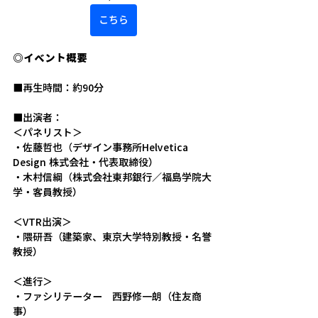
こちら
◎イベント概要
■再生時間：約90分
■出演者：
＜パネリスト＞
・佐藤哲也（デザイン事務所Helvetica 
Design 株式会社・代表取締役）
・木村信綱（株式会社東邦銀行／福島学院大
学・客員教授）
＜VTR出演＞
・隈研吾（建築家、東京大学特別教授・名誉
教授）
＜進行＞
・ファシリテーター　西野修一朗（住友商
事）