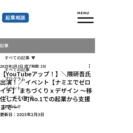
起業相談
記事
すべての記事
2025年2月3日
読了時間: 2分
すべての記事
【YouTubeアップ！】＼隈研吾氏
プログラム
出演！／ イベント【ナミエでゼロ
イベント
イチ】 まちづくりｘデザイン ～移
ワークスペース
住したい町No.1での起業から支援
まで～
お知らせ
更新日：
2025年2月3日