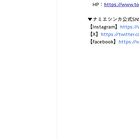
　HP：
https://www.to
▼ナミエシンカ公式SN
【Instagram】
https:/
【X】
https://twitter.
【Facebook】
https://