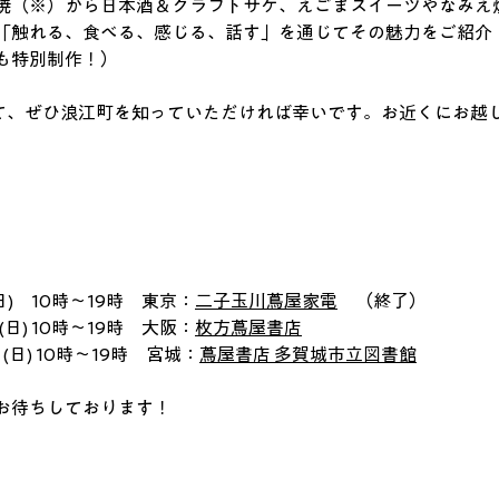
焼（※）から日本酒＆クラフトサケ、えごまスイーツやなみえ
「触れる、食べる、感じる、話す」を通じてその魅力をご紹介
も特別制作！）
して、ぜひ浪江町を知っていただければ幸いです。
お近くにお越
日(日)　10時～19時　東京：
二子玉川蔦屋家電
　（終了）
日(日) 10時～19時　大阪：
枚方蔦屋書店
0日(日) 10時～19時　宮城：
蔦屋書店 多賀城市立図書館
お待ちしております！