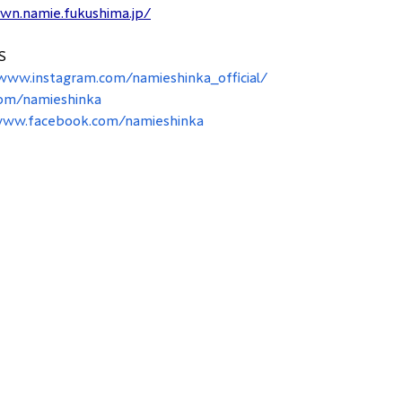
wn.namie.fukushima.jp/
S
/www.instagram.com/namieshinka_official/
com/namieshinka
www.facebook.com/namieshinka