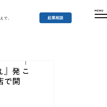
起業相談
えで。
』発 こ
店で開