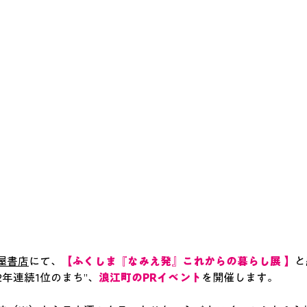
屋書店
にて、
【ふくしま『なみえ発』これからの暮らし展 】
と
年連続1位のまち”、
浪江町のPRイベント
を開催します。