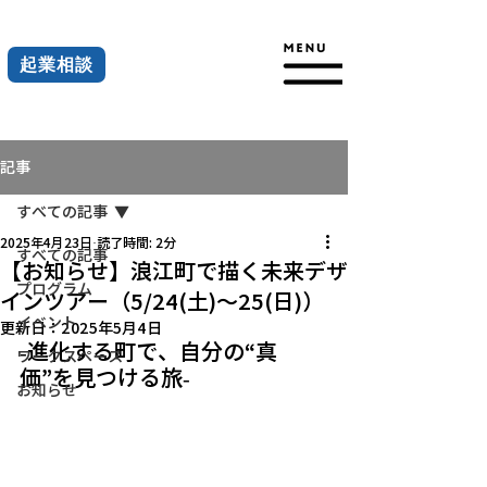
起業相談
記事
すべての記事
2025年4月23日
読了時間: 2分
すべての記事
【お知らせ】浪江町で描く未来デザ
プログラム
インツアー（5/24(土)～25(日)）
イベント
更新日：
2025年5月4日
-進化する町で、自分の“真
ワークスペース
価”を見つける旅-
お知らせ