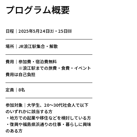
プログラム概要
日程｜2025年5月24日㈯・25日㈰
​場所｜JR浪江駅集合・解散
費用｜参加費・宿泊費無料
​　　　※浪江駅までの旅費・食費・イベント
費用は自己負担
定員｜8名
参加対象｜大学生、20～30代社会人で以下
のいずれかに該当する方
・地方での起業や移住などを検討している方
​・復興や福島県浜通りの仕事・暮らしに興味
のある方