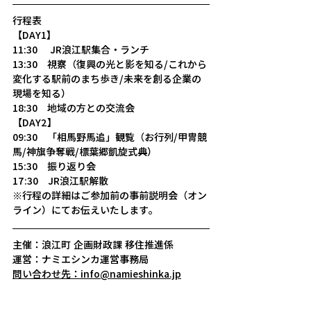
行程表
【DAY1】
11:30　 JR浪江駅集合・ランチ
13:30　視察（復興の光と影を知る/これから
変化する駅前のまち歩き/未来を創る企業の
現場を知る）
18:30　地域の方との交流会
【DAY2】
09:30　「相馬野馬追」観覧（お行列/甲冑競
馬/神旗争奪戦/標葉郷凱旋式典）
15:30　振り返り会
17:30　JR浪江駅解散
※行程の詳細はご参加前の事前説明会（オン
ライン）にてお伝えいたします。
主催：浪江町 企画財政課 移住推進係
運営：ナミエシンカ運営事務局
問い合わせ先：
info@namieshinka.jp