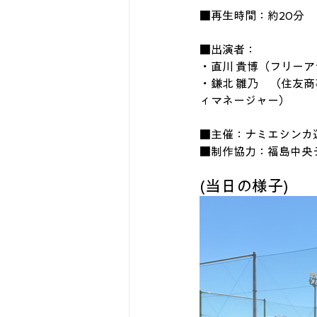
■再生時間：約20分
■出演者：
・直川 貴博（フリー
・鎌北 雛乃　（住友商事
ィマネージャー）
■主催：ナミエシンカ
■制作協力：福島中央
(当日の様子)