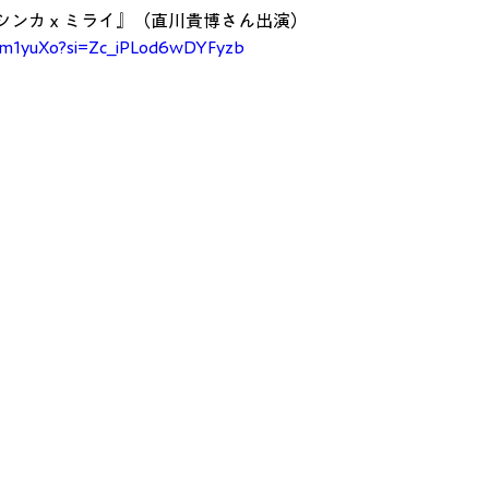
シンカｘミライ』（直川貴博さん出演）
fhm1yuXo?si=Zc_iPLod6wDYFyzb