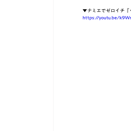
▼ナミエでゼロイチ『
https://youtu.be/k9