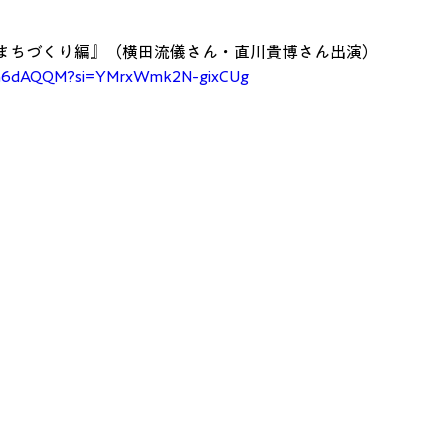
まちづくり編』（横田流儀さん・直川貴博さん出演）
cwa6dAQQM?si=YMrxWmk2N-gixCUg