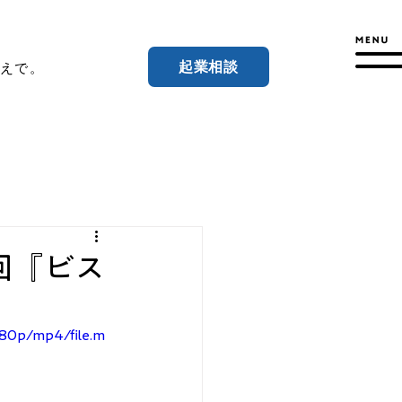
起業相談
えで。
9回『ビス
080p/mp4/file.m