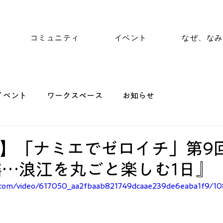
コミュニティ
イベント
なぜ、なみ
イベント
ワークスペース
お知らせ
ube】「ナミエでゼロイチ」第
…浪江を丸ごと楽しむ1日』
tic.com/video/617050_aa2fbaab821749dcaae239de6eaba1f9/1