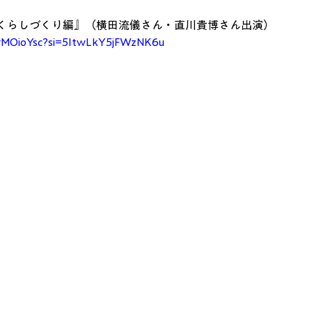
くらしづくり編』（横田流儀さん・直川貴博さん出演）
WrMOioYsc?si=5ItwLkY5jFWzNK6u