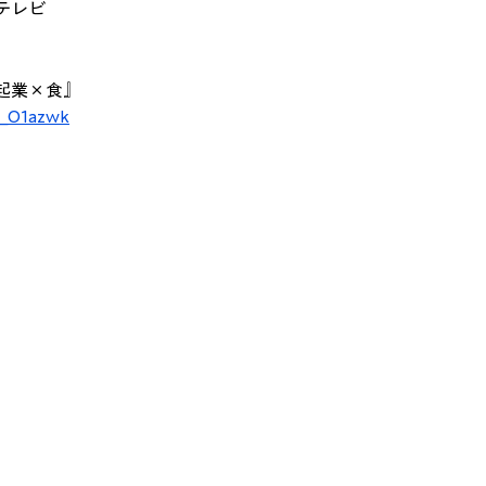
テレビ
起業×食』
N_O1azwk