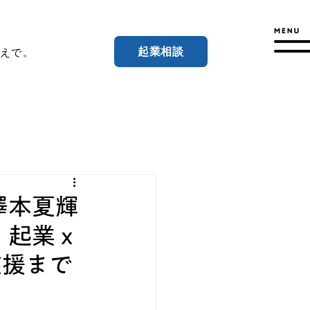
起業相談
えで。
・澤本夏輝
 起業ｘ
支援まで