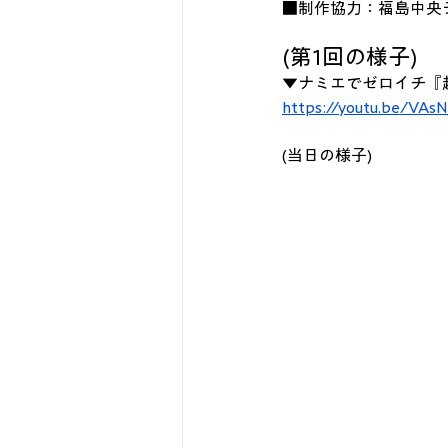
■制作協力：福島中央
(第1回の様子)
▼ナミエでゼロイチ『
https://youtu.be/VAs
(当日の様子)