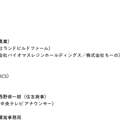
農業）
社ランドビルドファーム）
会社バイオマスレジンホールディングス／株式会社ちーの）
ICS）
西野修一朗（住友商事）
中央テレビ アナウンサー）
運営事務局