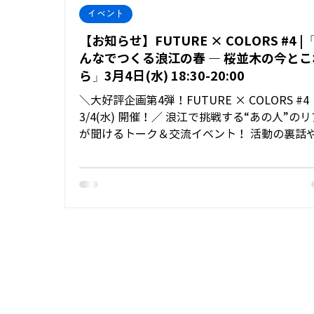
イベント
【お知らせ】FUTURE × COLORS #4 |
んなでつくる浪江の春 ― 桜並木の今とこ
ら」3月4日(水) 18:30-20:00
＼大好評企画第4弾！FUTURE × COLORS #4
3/4(水) 開催！／ 浪江で挑戦する“あの人”のリアル
が聞けるトーク＆交流イベント！ 活動の裏話
れからの野望を語りながら、まちを動かす人
これから活動したい人たちがつながる場をつ
す。 第4回のゲストは「絆さくらの会」会長の小黒
敬三さん。 浪江の春の風物詩、請戸川沿いの
木を守り続けて30年。今では40人以上の地域
志が集い、春の賑わいを生み出すコミュニテ
広がっています。桜とともに歩んだ物語と、
く未来の景色をじっくり伺います。