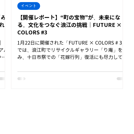
イベント
「み
【開催レポート】“町の宝物”が、未来にな
れか
る。文化をつなぐ浪江の挑戦｜FUTURE ×
COLORS #3
｜
1月22日に開催された「FUTURE × COLORS # 3」
では、浪江町でリサイクルギャラリー「り庵」を営
やこ
み、十日市祭での「花嫁行列」復活にも尽力してき
たち・
た石橋いづみさんをゲストに迎え、「花嫁行列の今
くりま
とこれから」をテーマに語り合いました。 会場に
は、花嫁行列を初めて知った方から実際に行列に参
桜並
加していた方まで幅広い世代が集まり、数々の写真
の有
や町の記憶を伝える“モノ”に囲まれながら和気あい
ィへと
あいとした時間となりました。 本レポートでは、当
思い描
日のセッションのハイライトを中心に、その魅力を
お届けします！