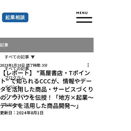
起業相談
記事
すべての記事
2023年1月10日
読了時間: 3分
すべての記事
【レポート】 ”蔦屋書店・Tポイン
プログラム
ト” で知られるCCCが、情報やデー
イベント
タを活用した商品・サービスづくり
ワークスペース
のノウハウを伝授！「地方×起業～
データを活用した商品開発～」
お知らせ
更新日：
2024年8月1日