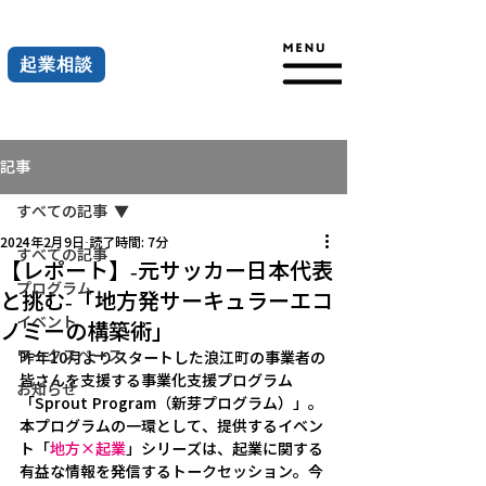
起業相談
記事
すべての記事
2024年2月9日
読了時間: 7分
すべての記事
【レポート】-元サッカー日本代表
プログラム
と挑む-「地方発サーキュラーエコ
イベント
ノミーの構築術」
ワークスペース
昨年10月よりスタートした浪江町の事業者の
皆さんを支援する事業化支援プログラム
お知らせ
「Sprout Program（新芽プログラム）」。
本プログラムの一環として、提供するイベン
ト「
地方×起業
」シリーズは、起業に関する
有益な情報を発信するトークセッション。今