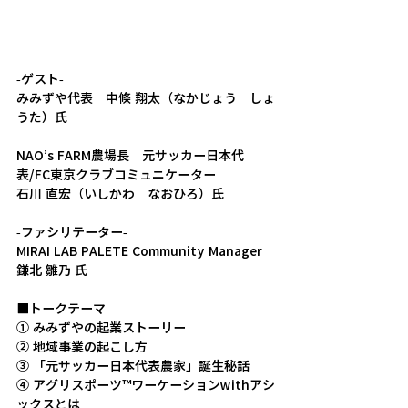
-ゲスト-
みみずや代表　中條 翔太（なかじょう　しょ
うた）氏
NAO’s FARM農場長　元サッカー日本代
表/FC東京クラブコミュニケーター
石川 直宏（いしかわ　なおひろ）氏
-ファシリテーター-
MIRAI LAB PALETE Community Manager　
鎌北 雛乃 氏
■トークテーマ 
① みみずやの起業ストーリー
② 地域事業の起こし方
③ 「元サッカー日本代表農家」誕生秘話
④ アグリスポーツ™ワーケーションwithアシ
ックスとは