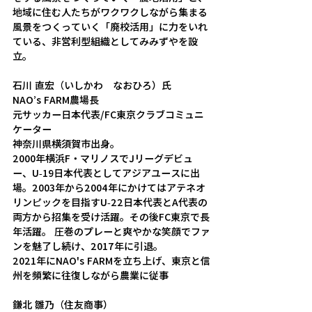
地域に住む人たちがワクワクしながら集まる
風景をつくっていく「廃校活用」に力をいれ
ている、非営利型組織としてみみずやを設
立。
石川 直宏（いしかわ　なおひろ）氏
NAO’s FARM農場長
元サッカー日本代表/FC東京クラブコミュニ
ケーター
神奈川県横須賀市出身。
2000年横浜F・マリノスでJリーグデビュ
ー、U-19日本代表としてアジアユースに出
場。2003年から2004年にかけてはアテネオ
リンピックを目指すU-22日本代表とA代表の
両方から招集を受け活躍。その後FC東京で長
年活躍。 圧巻のプレーと爽やかな笑顔でファ
ンを魅了し続け、2017年に引退。
2021年にNAO's FARMを立ち上げ、東京と信
州を頻繁に往復しながら農業に従事
鎌北 雛乃（住友商事）