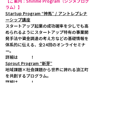
【ご案内：Shinme Program（シンメプログ
ラム）】
Startup Program “神馬” / アントレプレナ
ーシップ講座
スタートアップ起業の成功確率を少しでも高
められるようにスタートアップ特有の事業開
発手法や資金調達の考え方などの基礎情報を
体系的に伝える、全24回のオンライセミナ
ー。
詳細は
こちら
！
Sprout Program “新芽”
地域課題×社会課題から世界に誇れる浪江町
を共創するプログラム。
詳細は
こちら
！
本イベントまたは、「Shinme Program」に
関するお問い合わせ
shinme@namieshinka.jp
【ご案内：ナミエ
シンカ】
「
ナミエシンカ
」は、メンバー制のコワーキ
ングスペース。ご来訪時に登録可能、いつで