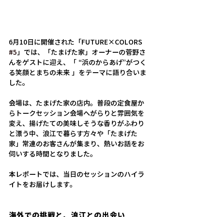
6月10日に開催された「FUTURE×COLORS 
#5
」では、「たまげた家」オーナーの菅野さ
んをゲストに迎え、「 “浜のからあげ”がつく
る笑顔とまちの未来 」をテーマに語り合いま
した。 
会場は、たまげた家の店内。普段の定食屋か
らトークセッション会場へがらりと雰囲気を
変え、揚げたての美味しそうな香りがふわり
と漂う中、浪江で暮らす方々や「たまげた
家」常連のお客さんが集まり、熱いお話をお
伺いする時間となりました。 
本レポートでは、当日のセッションのハイラ
イトをお届けします。
海外での挑戦と、浪江との出会い