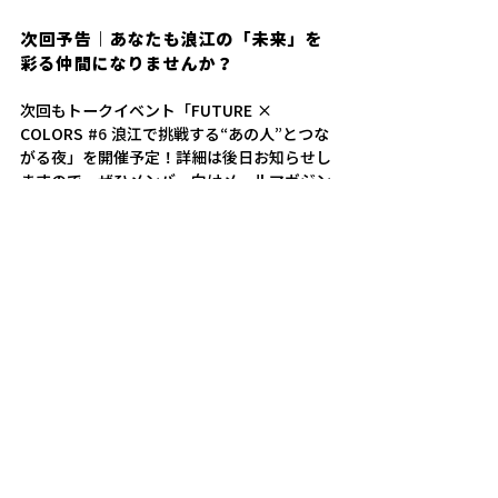
次回予告｜あなたも浪江の「未来」を
彩る仲間になりませんか？
次回もトークイベント「FUTURE × 
COLORS
#6
浪江で挑戦する“あの人”とつな
がる夜」を開催予定！詳細は後日お知らせし
ますので、ぜひメンバー向けメールマガジン
や公式SNSをチェックしてください。 
登壇者プロフィール
＜ゲスト＞ 
菅野 喜直 さん（たまげた家オーナー） 
福島県出身。海外での勤務・留学を経て、東
日本大震災を機に故郷への想いを強める。
「食で地元に元気を届けたい」と2022年に
創業。地元食材を活かした「浜のからあげ」
を通じ、地域の魅力と人のつながりを広げな
がら挑戦を続けている。 