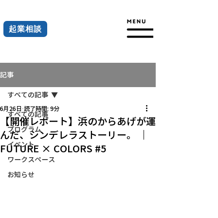
起業相談
記事
すべての記事
6月26日
読了時間: 9分
すべての記事
【開催レポート】浜のからあげが運
プログラム
んだ、シンデレラストーリー。 ｜
イベント
FUTURE × COLORS #5
ワークスペース
お知らせ