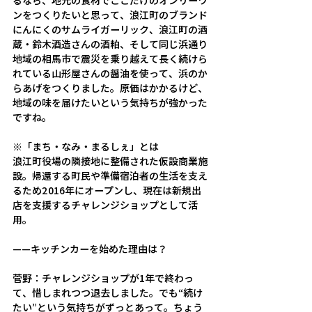
るなら、地元の食材でここだけのオンリーワ
ンをつくりたいと思って、浪江町のブランド
にんにくのサムライガーリック、浪江町の酒
蔵・鈴木酒造さんの酒粕、そして同じ浜通り
地域の相馬市で震災を乗り越えて長く続けら
れている山形屋さんの醤油を使って、浜のか
らあげをつくりました。原価はかかるけど、
地域の味を届けたいという気持ちが強かった
ですね。 
※「まち・なみ・まるしぇ」とは 
浪江町役場の隣接地に整備された仮設商業施
設。帰還する町民や準備宿泊者の生活を支え
るため2016年にオープンし、現在は新規出
店を支援するチャレンジショップとして活
用。
——
キッチンカーを始めた理由は？
菅野：
チャレンジショップが1年で終わっ
て、惜しまれつつ退去しました。でも“続け
たい”という気持ちがずっとあって。ちょう