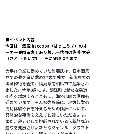
■イベント内容　
今回は、
酒蔵 haccoba（はっこうば）のオ
ーナー兼醸造家であり蔵元一代目の佐藤 太亮
（さとう たいすけ）氏に登壇頂きます。
大手IT企業に勤めていた佐藤氏は、日本酒業
界での夢を追い求め27歳で独立、新潟県での
酒蔵修行を経て、福島県南相馬市で起業され
ました。今年8月には、浪江町で新たな製造
拠点を増設するとともに、海外展開の準備も
進めています。そんな佐藤氏に、地方起業の
成功体験や夢を叶えるための指針について、
具体的な事例を交えてお話しいただきます。
また、蔵元として挑戦されている伝統的な酒
造りを発展させた新たなジャンル「クラフト
サケ」についても語っていただきます。