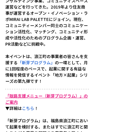
ンサルティング事業、コミュニティスペース
運営などを行ってきた。2019年より住友商
事が運営するオープン・イノベーション・ラ
ボMIRAI LAB PALETTEにジョイン。現在、
コミュニティーメンバー同士のコミュニケー
ション活性化、マッチング、コミュニティ形
成や活性化のためのプログラム企画・運営、
PR活動などに挑戦中。
本イベントは、浪江町の事業者の皆さんを支
援する
「新芽プログラム」
の一環として、月
に1回程度のペースで、起業に関する有益な
情報を発信するイベント
「地方×起業」
シリ
ーズの第九弾です！
「販路支援メニュー（新芽プログラム）」の
ご案内
▼詳細は
こちら
！
「新芽プログラム」は、福島県浪江町におい
て起業を検討する、またはすでに浪江町と関