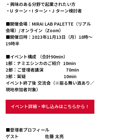
・興味のある分野で起業されたい方
・U ターン・I ターン・J ターン検討者
■開催会場：MIRAI LAB PALETTE（リアル
会場）/オンライン（Zoom）
■開催日時：2023年11月13日（月）18時～
19時半
■イベント構成 （合計90min）
1部：ナミエシンカのご紹介  10min　
2部：ご登壇者講演　　           70min
3部：質疑　　　　　　　      10min
イベント終了後 交流会（※振る舞い酒あり／
現地参加者対象）
イベント詳細・申し込みはこちらから！
■登壇者プロフィール 
ゲスト　　　　　　
佐藤 太亮