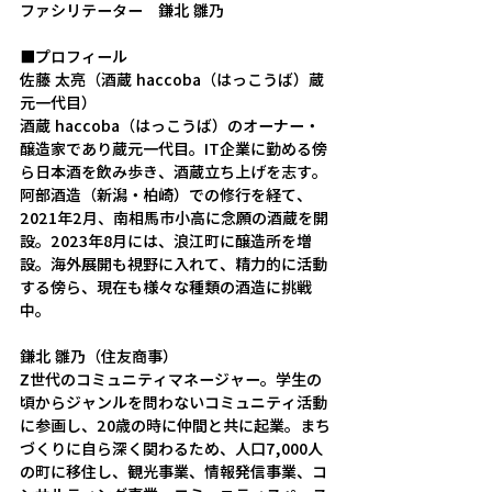
ファシリテーター　鎌北 雛乃
■プロフィール　
佐藤 太亮（酒蔵 haccoba（はっこうば）蔵
元一代目
）
酒蔵 haccoba（はっこうば）のオーナー・
醸造家であり蔵元一代目。IT企業に勤める傍
ら日本酒を飲み歩き、酒蔵立ち上げを志す。
阿部酒造（新潟・柏崎）での修行を経て、
2021年2月、南相馬市小高に念願の酒蔵を開
設。2023年8月には、浪江町に醸造所を増
設。海外展開も視野に入れて、精力的に活動
する傍ら、現在も様々な種類の酒造に挑戦
中。
鎌北 雛乃（住友商事）
Z世代のコミュニティマネージャー。学生の
頃からジャンルを問わないコミュニティ活動
に参画し、20歳の時に仲間と共に起業。まち
づくりに自ら深く関わるため、人口7,000人
の町に移住し、観光事業、情報発信事業、コ