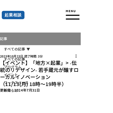
起業相談
記事
すべての記事
2023年10月23日
読了時間: 3分
すべての記事
【イベント】「地方×起業」> -伝
プログラム
統のリデザイン- 若手蔵元が醸すロ
イベント
ーカルイノベーション
ワークスペース
（11/13(月) 18時～19時半）
更新日：
2024年7月31日
お知らせ